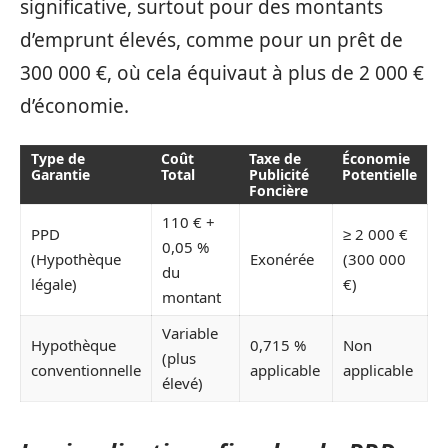
significative, surtout pour des montants
d’emprunt élevés, comme pour un prêt de
300 000 €, où cela équivaut à plus de 2 000 €
d’économie.
Type de
Coût
Taxe de
Économie
Garantie
Total
Publicité
Potentielle
Foncière
110 € +
PPD
≥ 2 000 €
0,05 %
(Hypothèque
Exonérée
(300 000
du
légale)
€)
montant
Variable
Hypothèque
0,715 %
Non
(plus
conventionnelle
applicable
applicable
élevé)