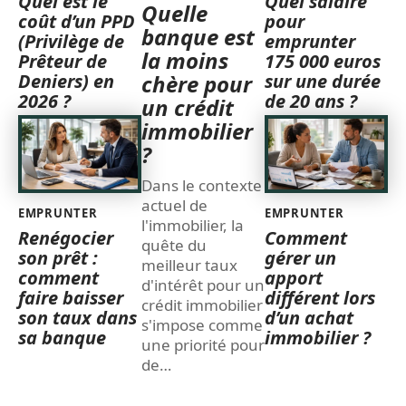
Quel est le
Quel salaire
Quelle
coût d’un PPD
pour
banque est
(Privilège de
emprunter
la moins
Prêteur de
175 000 euros
Deniers) en
sur une durée
chère pour
2026 ?
de 20 ans ?
un crédit
immobilier
?
Dans le contexte
actuel de
EMPRUNTER
EMPRUNTER
l'immobilier, la
Renégocier
Comment
quête du
son prêt :
gérer un
meilleur taux
comment
apport
d'intérêt pour un
faire baisser
différent lors
crédit immobilier
son taux dans
d’un achat
s'impose comme
sa banque
immobilier ?
une priorité pour
de
…