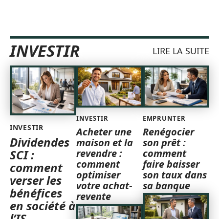
INVESTIR
LIRE LA SUITE
INVESTIR
EMPRUNTER
INVESTIR
Acheter une
Renégocier
Dividendes
maison et la
son prêt :
revendre :
comment
SCI :
comment
faire baisser
comment
optimiser
son taux dans
verser les
votre achat-
sa banque
bénéfices
revente
en société à
l’IS