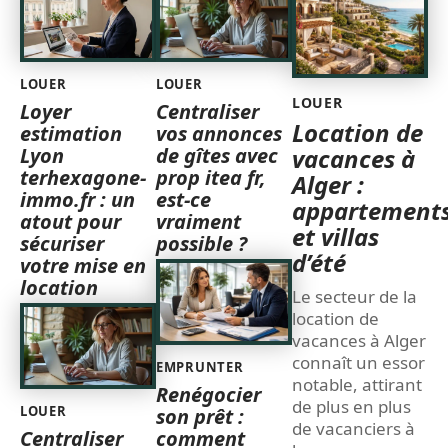
LOUER
LOUER
LOUER
Loyer
Centraliser
Location de
estimation
vos annonces
Lyon
de gîtes avec
vacances à
terhexagone-
prop itea fr,
Alger :
immo.fr : un
est-ce
appartement
atout pour
vraiment
et villas
sécuriser
possible ?
d’été
votre mise en
location
Le secteur de la
location de
vacances à Alger
connaît un essor
EMPRUNTER
notable, attirant
Renégocier
de plus en plus
LOUER
son prêt :
de vacanciers à
Centraliser
comment